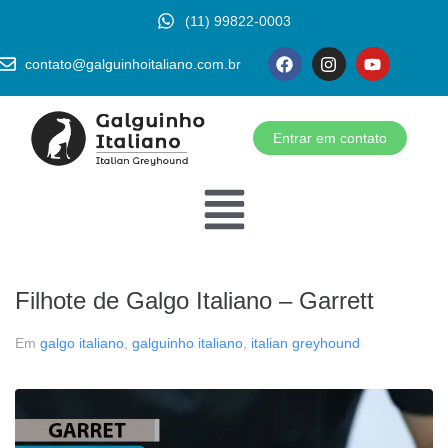
(11) 99822-0003
contato@galguinhoitaliano.com.br
Entrar em contato
Filhote de Galgo Italiano – Garrett
Em
galgo italiano
,
galguinho italiano
,
italian greyhound