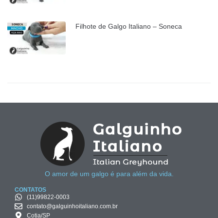
Filhote de Galgo Italiano – Soneca
O amor de um galgo é para além da vida.
CONTATOS
(11)99822-0003
contato@galguinhoitaliano.com.br
Cotia/SP