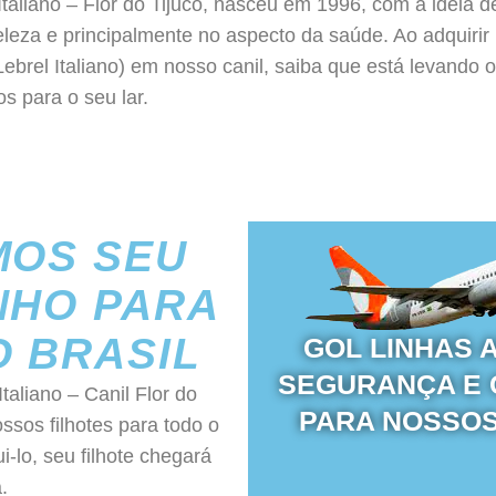
Italiano – Flor do Tijuco, nasceu em 1996, com a idéia de
leza e principalmente no aspecto da saúde. Ao adquirir 
Lebrel Italiano) em nosso canil, saiba que está levando 
s para o seu lar.
MOS SEU
NHO PARA
O BRASIL
GOL LINHAS 
SEGURANÇA E
taliano – Canil Flor do
PARA NOSSOS
ssos filhotes para todo o
ui-lo, seu filhote chegará
.