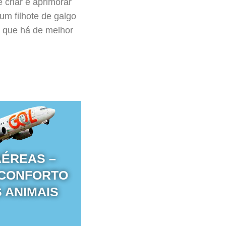
 criar e aprimorar
um filhote de galgo
o que há de melhor
AÉREAS –
 CONFORTO
 ANIMAIS