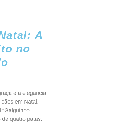
Natal: A
ito no
do
graça e a elegância
 cães em Natal,
l “Galguinho
o de quatro patas.