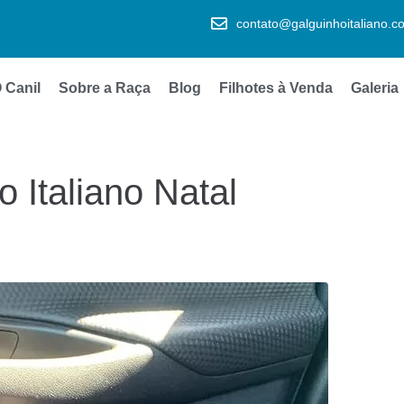
contato@galguinhoitaliano.c
 Canil
Sobre a Raça
Blog
Filhotes à Venda
Galeria
 Italiano Natal