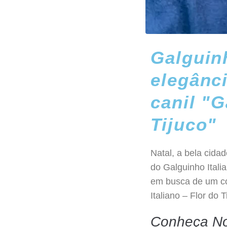
Galguinh
elegânci
canil "G
Tijuco"
Natal, a bela cida
do Galguinho Ital
em busca de um com
Italiano – Flor do 
Conheça No