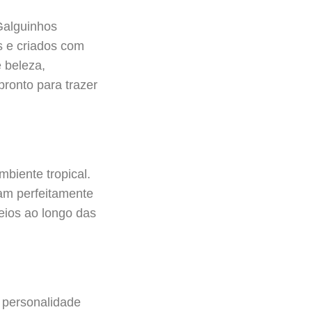
 Galguinhos
s e criados com
 beleza,
ronto para trazer
biente tropical.
am perfeitamente
eios ao longo das
a personalidade