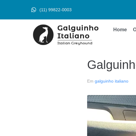
(11) 99822-0003
Home
O
Galguinho
Em
galguinho italiano