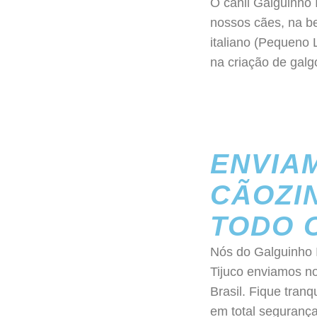
O canil Galguinho 
nossos cães, na be
italiano (Pequeno 
na criação de galgo
ENVIA
CÃOZI
TODO 
Nós do Galguinho I
Tijuco enviamos no
Brasil. Fique tranq
em total segurança