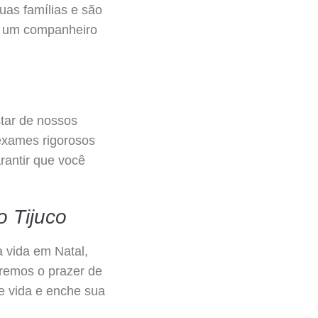
uas famílias e são
ca um companheiro
star de nossos
 exames rigorosos
rantir que você
o Tijuco
a vida em Natal,
eremos o prazer de
de vida e enche sua