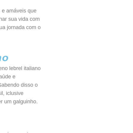
s e amáveis que
lhar sua vida com
sua jornada com o
no
o lebrel italiano
saúde e
Sabendo disso o
l, iclusive
er um galguinho.