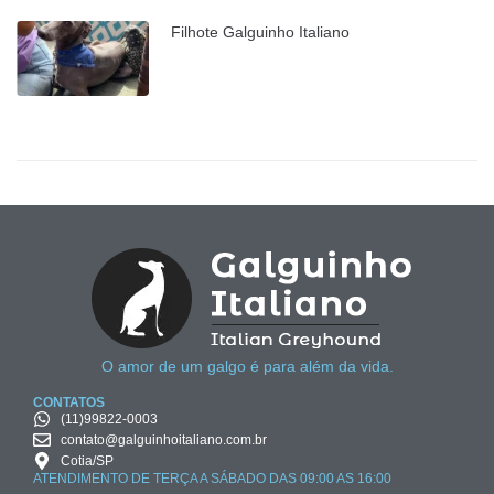
Filhote Galguinho Italiano
O amor de um galgo é para além da vida.
CONTATOS
(11)99822-0003
contato@galguinhoitaliano.com.br
Cotia/SP
ATENDIMENTO DE TERÇA A SÁBADO DAS 09:00 AS 16:00