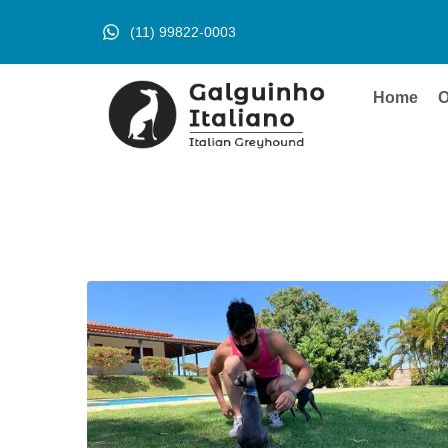
(11) 99822-0003
Home
O