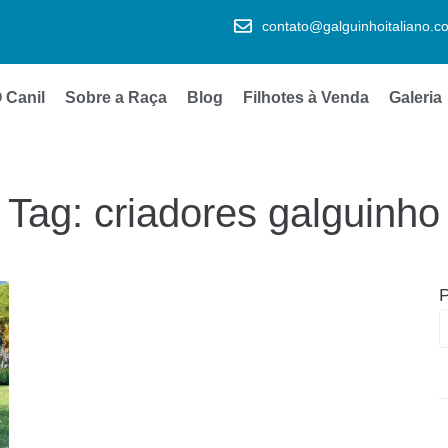
contato@galguinhoitaliano.c
 Canil
Sobre a Raça
Blog
Filhotes à Venda
Galeria
Tag:
criadores galguinho
P