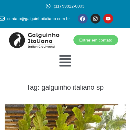
(11) 99822-0003
contato@galguinhoitaliano.com.br
Entrar em contato
Tag:
galguinho italiano sp