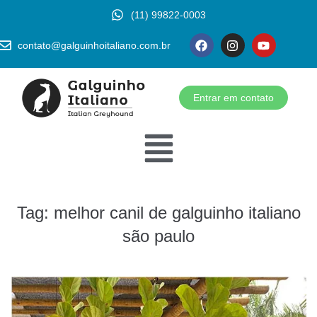
(11) 99822-0003
contato@galguinhoitaliano.com.br
Entrar em contato
Tag:
melhor canil de galguinho italiano
são paulo